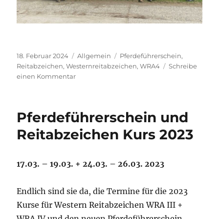
Veröffentlicht
Kategorien
Schlagwörter
18. Februar 2024
Allgemein
Pferdeführerschein
,
am
Reitabzeichen
,
Westernreitabzeichen
,
WRA4
Schreibe
zu
einen Kommentar
2024
Kurs
Westernreitabzeichen
Pferdeführerschein und
3
und
Reitabzeichen Kurs 2023
4
sowie
Pferdeführerschein
17.03. – 19.03. + 24.03. – 26.03. 2023
Endlich sind sie da, die Termine für die 2023
Kurse für Western Reitabzeichen WRA III +
WRA IV und den neuen Pferdeführerschein