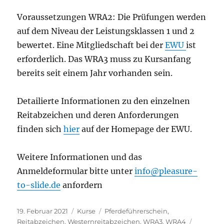
Voraussetzungen WRA2: Die Prüfungen werden
auf dem Niveau der Leistungsklassen 1 und 2
bewertet. Eine Mitgliedschaft bei der
EWU
ist
erforderlich. Das WRA3 muss zu Kursanfang
bereits seit einem Jahr vorhanden sein.
Detailierte Informationen zu den einzelnen
Reitabzeichen und deren Anforderungen
finden sich
hier
auf der Homepage der EWU.
Weitere Informationen und das
Anmeldeformular bitte unter
info@pleasure-
to-slide.de
anfordern
Veröffentlicht
Kategorien
Schlagwörter
19. Februar 2021
Kurse
Pferdeführerschein
,
am
Reitabzeichen
,
Westernreitabzeichen
,
WRA3
,
WRA4