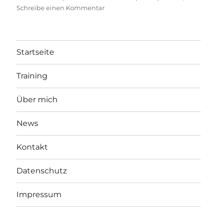
zu
Schreibe einen Kommentar
Silbernes
Reitabzeichen
(WRA
II)
Startseite
+
WRA
Training
III
+
WRA
Über mich
IV
+Pferdeführerschein
News
Umgang
–
Kontakt
Kurs
2021
Datenschutz
Impressum